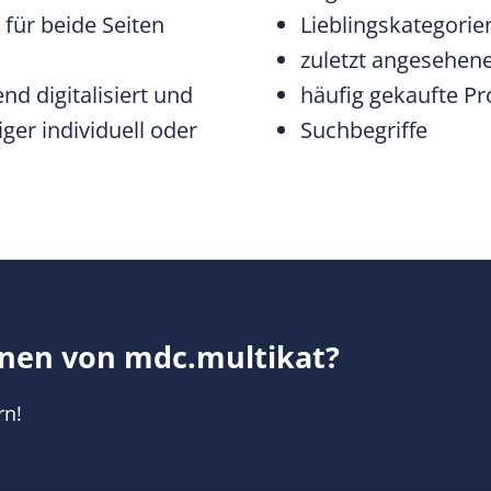
für beide Seiten
Lieblingskategorie
zuletzt angesehen
d digitalisiert und
häufig gekaufte P
er individuell oder
Suchbegriffe
onen von mdc.multikat?
rn!